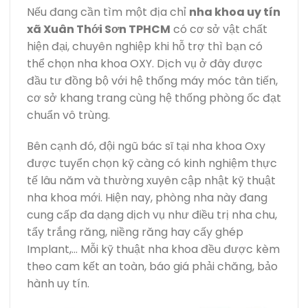
Nếu đang cần tìm một địa chỉ
nha khoa uy tín
xã Xuân Thới Sơn TPHCM
có cơ sở vật chất
hiện đại, chuyên nghiệp khi hỗ trợ thì bạn có
thể chọn nha khoa OXY. Dịch vụ ở đây được
đầu tư đồng bộ với hệ thống máy móc tân tiến,
cơ sở khang trang cùng hệ thống phòng ốc đạt
chuẩn vô trùng.
Bên cạnh đó, đội ngũ bác sĩ tại nha khoa Oxy
được tuyển chọn kỹ càng có kinh nghiệm thực
tế lâu năm và thường xuyên cập nhật kỹ thuật
nha khoa mới. Hiện nay, phòng nha này đang
cung cấp đa dạng dịch vụ như điều trị nha chu,
tẩy trắng răng, niềng răng hay cấy ghép
Implant,… Mỗi kỹ thuật nha khoa đều được kèm
theo cam kết an toàn, báo giá phải chăng, bảo
hành uy tín.