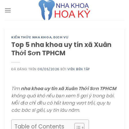
Chuyển
đến
nội
dung
KIẾN THỨC NHA KHOA
,
DỊCH VỤ
Top 5 nha khoa uy tín xã Xuân
Thới Sơn TPHCM
ĐÃ ĐĂNG TRÊN
06/05/2026
BỞI
VIÊN BIÊN TẬP
Tìm
nha khoa uy tín xã Xuân Thới Sơn TPHCM
không quá khó nếu bạn xem 5 gợi ý trong bài.
Mỗi địa chỉ đều có hất lượng vượt trội, quy tụ
các bác sĩ giỏi, uy tín lâu năm.
Table of Contents