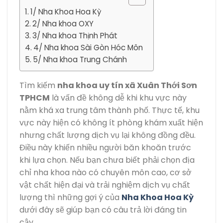
1/ Nha Khoa Hoa Kỳ
2/ Nha khoa OXY
3/ Nha khoa Thịnh Phát
4/ Nha khoa Sài Gòn Hóc Môn
5/ Nha khoa Trung Chánh
Tìm kiếm
nha khoa uy tín xã Xuân Thới Sơn
TPHCM
là vấn đề không dễ khi khu vực này
nằm khá xa trung tâm thành phố. Thực tế, khu
vực này hiện có không ít phòng khám xuất hiện
nhưng chất lượng dịch vụ lại không đồng đều.
Điều này khiến nhiều người băn khoăn trước
khi lựa chọn. Nếu bạn chưa biết phải chọn địa
chỉ nha khoa nào có chuyên môn cao, cơ sở
vật chất hiện đại và trải nghiệm dịch vụ chất
lượng thì những gợi ý của
Nha Khoa Hoa Kỳ
dưới đây sẽ giúp bạn có câu trả lời đáng tin
cậy.