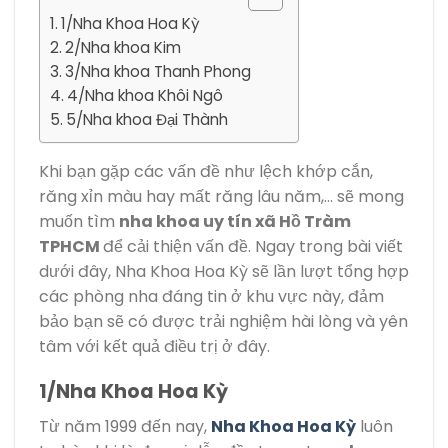
1/Nha Khoa Hoa Kỳ
2/Nha khoa Kim
3/Nha khoa Thanh Phong
4/Nha khoa Khôi Ngô
5/Nha khoa Đại Thành
Khi bạn gặp các vấn đề như lệch khớp cắn,
răng xỉn màu hay mất răng lâu năm,… sẽ mong
muốn tìm
nha khoa uy tín xã Hồ Tràm
TPHCM
để cải thiện vấn đề. Ngay trong bài viết
dưới đây, Nha Khoa Hoa Kỳ sẽ lần lượt tổng hợp
các phòng nha đáng tin ở khu vực này, đảm
bảo bạn sẽ có được trải nghiệm hài lòng và yên
tâm với kết quả điều trị ở đây.
1/Nha Khoa Hoa Kỳ
Từ năm 1999 đến nay,
Nha Khoa Hoa Kỳ
luôn