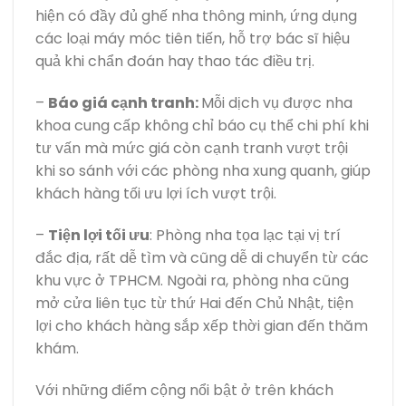
hiện có đầy đủ ghế nha thông minh, ứng dụng
các loại máy móc tiên tiến, hỗ trợ bác sĩ hiệu
quả khi chẩn đoán hay thao tác điều trị.
–
Báo giá cạnh tranh:
Mỗi dịch vụ được nha
khoa cung cấp không chỉ báo cụ thể chi phí khi
tư vấn mà mức giá còn cạnh tranh vượt trội
khi so sánh với các phòng nha xung quanh, giúp
khách hàng tối ưu lợi ích vượt trội.
–
Tiện lợi tối ưu
: Phòng nha tọa lạc tại vị trí
đắc địa, rất dễ tìm và cũng dễ di chuyển từ các
khu vực ở TPHCM. Ngoài ra, phòng nha cũng
mở cửa liên tục từ thứ Hai đến Chủ Nhật, tiện
lợi cho khách hàng sắp xếp thời gian đến thăm
khám.
Với những điểm cộng nổi bật ở trên khách