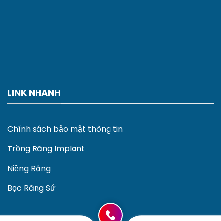
LINK NHANH
Chính sách bảo mật thông tin
Trồng Răng Implant
Niềng Răng
Bọc Răng Sứ