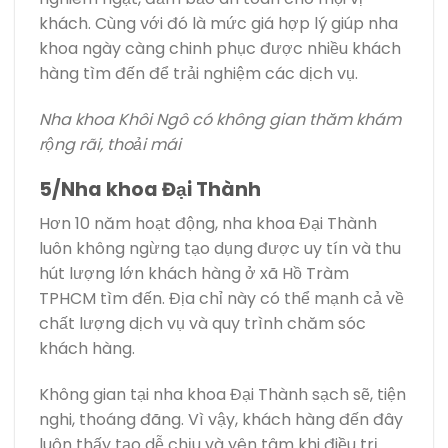
khách. Cùng với đó là mức giá hợp lý giúp nha
khoa ngày càng chinh phục được nhiều khách
hàng tìm đến để trải nghiệm các dịch vụ.
Nha khoa Khôi Ngô có không gian thăm khám
rộng rãi, thoải mái
5/Nha khoa Đại Thành
Hơn 10 năm hoạt động, nha khoa Đại Thành
luôn không ngừng tạo dụng được uy tín và thu
hút lượng lớn khách hàng ở xã Hồ Tràm
TPHCM tìm đến. Địa chỉ này có thể mạnh cả về
chất lượng dịch vụ và quy trình chăm sóc
khách hàng.
Không gian tại nha khoa Đại Thành sạch sẽ, tiện
nghi, thoáng đãng. Vì vậy, khách hàng đến đây
luôn thấy tạo dễ chịu và yên tâm khi điều trị.