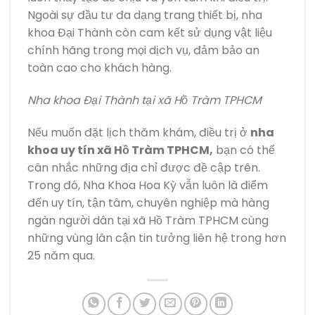
Ngoài sự đầu tư đa dạng trang thiết bị, nha
khoa Đại Thành còn cam kết sử dụng vật liệu
chính hãng trong mọi dịch vụ, đảm bảo an
toàn cao cho khách hàng.
Nha khoa Đại Thành tại xã Hồ Tràm TPHCM
Nếu muốn đặt lịch thăm khám, điều trị ở
nha
khoa uy tín xã Hồ Tràm TPHCM,
bạn có thể
cân nhắc những địa chỉ được đề cập trên.
Trong đó, Nha Khoa Hoa Kỳ vẫn luôn là điểm
đến uy tín, tận tâm, chuyên nghiệp mà hàng
ngàn người dân tại xã Hồ Tràm TPHCM cùng
những vùng lân cận tin tưởng liên hệ trong hơn
25 năm qua.