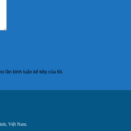
o lần bình luận kế tiếp của tôi.
inh, Việt Nam.