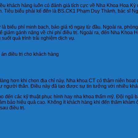
iều khách hàng luôn có đánh giá tích cực về Nha Khoa Hoa Kỳ 
iệm. Tiêu biểu phải kể đến là BS.CK1 Phạm Duy Thành, bác sĩ
là biểu phí minh bạch, báo giá rõ ngay từ đầu. Ngoài ra, phòng
 giảm gánh nặng về chi phí điều trị. Ngoài ra, đến Nha Khoa 
g suốt quá trình trải nghiệm dịch vụ.
án điều trị cho khách hàng
àng hơn khi chọn địa chỉ này. Nha khoa CT có thâm niên hoạt 
gười thân. Điều này đã tạo được sự tin tưởng với nhiều khách
cho đến các kỹ thuật phục hình hay nha khoa thẩm mỹ. Đội ngũ b
ảm bảo hiệu quả cao. Không ít khách hàng khi đến thăm khám ở đ
au điều trị.