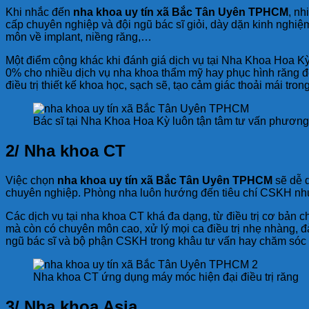
Khi nhắc đến
nha khoa uy tín xã Bắc Tân Uyên TPHCM
, nh
cấp chuyên nghiệp và đội ngũ bác sĩ giỏi, dày dặn kinh ngh
môn về implant, niềng răng,…
Một điểm cộng khác khi đánh giá dịch vụ tại Nha Khoa Hoa Kỳ 
0% cho nhiều dịch vụ nha khoa thẩm mỹ hay phục hình răng để
điều trị thiết kế khoa học, sạch sẽ, tạo cảm giác thoải mái tron
Bác sĩ tại Nha Khoa Hoa Kỳ luôn tận tâm tư vấn phương 
2/ Nha khoa CT
Việc chọn
nha khoa uy tín xã Bắc Tân Uyên TPHCM
sẽ dễ d
chuyên nghiệp. Phòng nha luôn hướng đến tiêu chí CSKH như n
Các dịch vụ tại nha khoa CT khá đa dạng, từ điều trị cơ bản 
mà còn có chuyên môn cao, xử lý mọi ca điều trị nhẹ nhàng, đ
ngũ bác sĩ và bộ phận CSKH trong khâu tư vấn hay chăm sóc s
Nha khoa CT ứng dụng máy móc hiện đại điều trị răng
3/ Nha khoa Asia