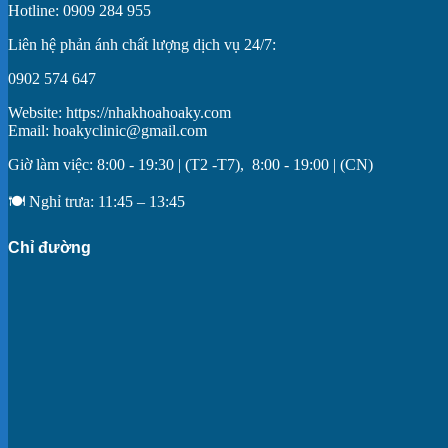
Hotline: 0909 284 955
Liên hệ phản ánh chất lượng dịch vụ 24/7:
0902 574 647
Website: https://nhakhoahoaky.com
Email: hoakyclinic@gmail.com
Giờ làm việc: 8:00 - 19:30 | (T2 -T7), 8:00 - 19:00 | (CN)
🍽️ Nghỉ trưa: 11:45 – 13:45
Chỉ đường