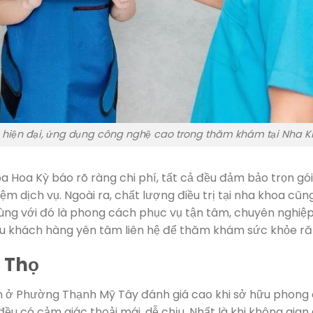
hiện đại, ứng dụng công nghệ cao trong thăm khám tại Nha 
 Hoa Kỳ báo rõ ràng chi phí, tất cả đều đảm bảo trọn gói
hiệm dịch vụ. Ngoài ra, chất lượng điều trị tại nha khoa 
Cùng với đó là phong cách phục vụ tận tâm, chuyên nghiệp 
ều khách hàng yên tâm liên hệ để thăm khám sức khỏe ră
g Thọ
n ở Phường Thạnh Mỹ Tây đánh giá cao khi sở hữu phong c
u có cảm giác thoải mái, dễ chịu. Nhất là khi không gian