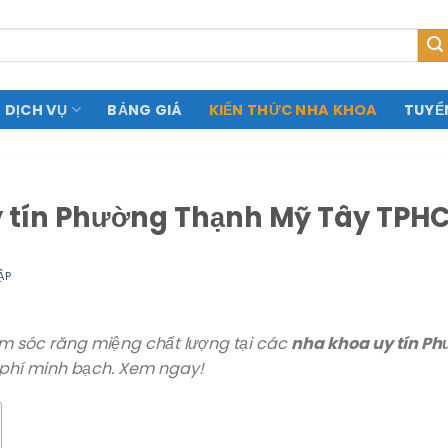
DỊCH VỤ
BẢNG GIÁ
KIẾN THỨC NHA KHOA
TUYỂ
y tín Phường Thạnh Mỹ Tây TPH
ẬP
ăm sóc răng miệng chất lượng tại các
nha khoa uy tín P
 phí minh bạch. Xem ngay!