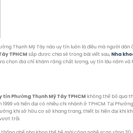
ường Thạnh Mỹ Tây nào uy tín luôn là điều mà người dân 
 Tây TPHCM
sắp được chia sẻ trong bài viết sau,
Nha kho
a chọn địa chỉ khám răng chất lượng, uy tín lâu năm và hà
y tín Phường Thạnh Mỹ Tây TPHCM
không thể bỏ qua t
1999 và hiện đại có nhiều chi nhánh ở TPHCM. Tại Phườn
ng khi sở hữu cơ sở khang trang, thiết bị hiện đại khi khá
ượt trội.
ệ thống ghế nha khoa thế hệ mới,công nghệ scan răng 3D, 