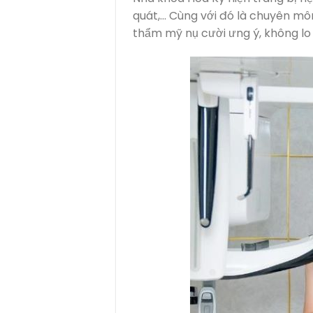
quát,… Cùng với đó là chuyên môn
thẩm mỹ nụ cười ưng ý, không lo 