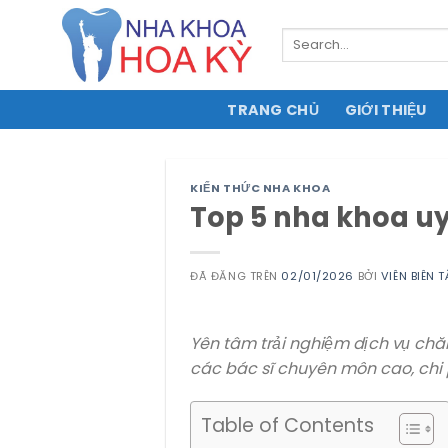
Chuyển
đến
nội
dung
TRANG CHỦ
GIỚI THIỆU
KIẾN THỨC NHA KHOA
Top 5 nha khoa u
ĐÃ ĐĂNG TRÊN
02/01/2026
BỞI
VIÊN BIÊN T
Yên tâm trải nghiệm dịch vụ ch
các bác sĩ chuyên môn cao, chi
Table of Contents