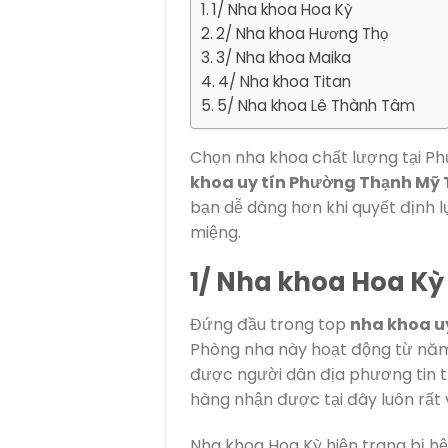
1/ Nha khoa Hoa Kỳ
2/ Nha khoa Hương Thọ
3/ Nha khoa Maika
4/ Nha khoa Titan
5/ Nha khoa Lê Thành Tâm
Chọn nha khoa chất lượng tại Ph
khoa uy tín Phường Thạnh Mỹ
bạn dễ dàng hơn khi quyết định lự
miệng.
1/ Nha khoa Hoa Kỳ
Đứng đầu trong top
nha khoa u
Phòng nha này hoạt động từ năm 
được người dân địa phương tin tưở
hàng nhận được tại đây luôn rất v
Nha khoa Hoa Kỳ hiện trang bị h