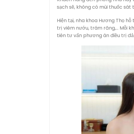
sạch sẽ, không có mùi thuốc sát 
Hiện tại, nha khoa Hương Thọ hỗ 
trị viêm nướu, trám răng,… Mỗi 
tiên tư vấn phương án điều trị đả