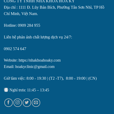
CÔNG TY TNHH NHA KHOA HOA KỲ
Địa chỉ : 1111 Đ. Lũy Bán Bích, Phường Tân Sơn Nhì, TP Hồ
Chí Minh, Việt Nam.
Hotline: 0909 284 955
Liên hệ phản ánh chất lượng dịch vụ 24/7:
0902 574 647
Website: https://nhakhoahoaky.com
Email: hoakyclinic@gmail.com
Giờ làm việc: 8:00 - 19:30 | (T2 -T7), 8:00 - 19:00 | (CN)
Nghỉ trưa: 11:45 – 13:45