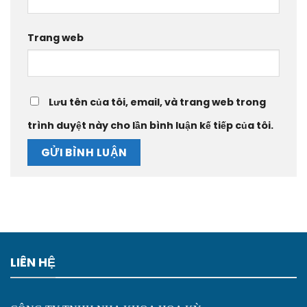
Trang web
Lưu tên của tôi, email, và trang web trong
trình duyệt này cho lần bình luận kế tiếp của tôi.
LIÊN HỆ