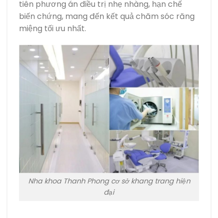
tiên phương án điều trị nhẹ nhàng, hạn chế
biến chứng, mang đến kết quả chăm sóc răng
miệng tối ưu nhất.
Nha khoa Thanh Phong cơ sở khang trang hiện
đại