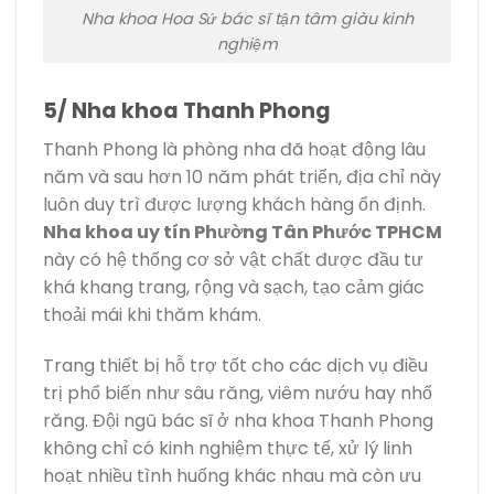
Nha khoa Hoa Sứ bác sĩ tận tâm giàu kinh
nghiệm
5/ Nha khoa Thanh Phong
Thanh Phong là phòng nha đã hoạt động lâu
năm và sau hơn 10 năm phát triển, địa chỉ này
luôn duy trì được lượng khách hàng ổn định.
Nha khoa uy tín Phường Tân Phước TPHCM
này có hệ thống cơ sở vật chất được đầu tư
khá khang trang, rộng và sạch, tạo cảm giác
thoải mái khi thăm khám.
Trang thiết bị hỗ trợ tốt cho các dịch vụ điều
trị phổ biến như sâu răng, viêm nướu hay nhổ
răng. Đội ngũ bác sĩ ở nha khoa Thanh Phong
không chỉ có kinh nghiệm thực tế, xử lý linh
hoạt nhiều tình huống khác nhau mà còn ưu