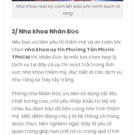
Nha Khoa Hoa Kỳ cam kết báo phí minh bạch rõ
ràng
2/ Nha khoa Nhân Đức
Nếu bạn ưu tiên yếu tố thẩm mỹ và an toàn khi
chọn
nha khoa uy tín Phường Tân Phước
TPHCM
thì Nhân Đức là một lựa chọn hợp lý.
Dịch vụ tại đây có uy tín vượt trội trong lĩnh
vực nha khoa thẩm mỹ, đặc biệt là các dịch vụ
như răng sứ hay tẩy trắng.
Phòng nha Nhân Đức ưu tiên sử dụng vật liệu
chất lượng cao, chủ yếu nhập khẩu từ Mỹ và
châu Âu, đảm bảo độ bền cũng như tính thẩm
mỹ. Một điểm đáng chú ý là hệ thống vô trùng
được thực hiện nghiêm ngặt. Đây là yếu tố
quan trọng giúp hạn chế rủi ro trong quá trình