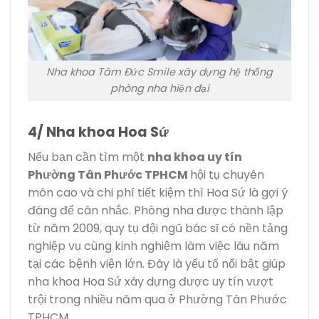
Nha khoa Tâm Đức Smile xây dựng hệ thống
phòng nha hiện đại
4/ Nha khoa Hoa Sứ
Nếu bạn cần tìm một
nha khoa uy tín
Phường Tân Phước TPHCM
hội tụ chuyên
môn cao và chi phí tiết kiệm thì Hoa Sứ là gợi ý
đáng để cân nhắc. Phòng nha được thành lập
từ năm 2009, quy tụ đội ngũ bác sĩ có nền tảng
nghiệp vụ cùng kinh nghiệm làm việc lâu năm
tại các bệnh viện lớn. Đây là yếu tố nổi bật giúp
nha khoa Hoa Sứ xây dựng được uy tín vượt
trội trong nhiều năm qua ở Phường Tân Phước
TPHCM.