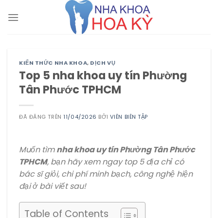
Chuyển
đến
nội
dung
KIẾN THỨC NHA KHOA
,
DỊCH VỤ
Top 5 nha khoa uy tín Phường
Tân Phước TPHCM
ĐÃ ĐĂNG TRÊN
11/04/2026
BỞI
VIÊN BIÊN TẬP
Muốn tìm
nha khoa uy tín Phường Tân Phước
TPHCM
, bạn hãy xem ngay top 5 địa chỉ có
bác sĩ giỏi, chi phí minh bạch, công nghệ hiện
đại ở bài viết sau!
Table of Contents