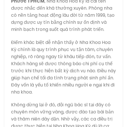
Phước TPHCM
, Nha Khoa Hoa Kỳ là cái tên
được nhắc đến khá thường xuyên. Phòng nha
có nền tảng hoạt động lâu đời từ năm 1999, tạo
dựng được uy tín bằng chính sự ổn định và
minh bạch trong suốt quá trình phát triển.
Điểm khác biệt dễ nhận thấy ở Nha Khoa Hoa
Kỳ chính là quy trình phục vụ tận tâm, chuyên
nghiệp, rõ ràng ngay từ khâu tiếp đón, tư vấn.
Khách hàng sẽ được thông báo chi phí cụ thể
trước khi thực hiện bất kỳ dịch vụ nào. Điều này
giúp hạn chế tối đa tình trạng phát sinh phí ẩn.
Đây vốn là yếu tố khiến nhiều người e ngại khi đi
nha khoa.
Không dừng lại ở đó, đội ngũ bác sĩ tại đây có
chuyên môn vững vàng, được đào tạo bài bản
và thâm niên dày dặn. Nhờ vậy, các ca điều trị
được thực hiện tại Nha Khoa Hoa Kỳ dù là cơ