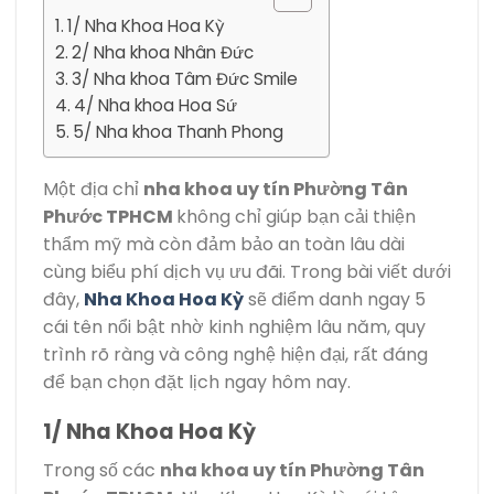
1/ Nha Khoa Hoa Kỳ
2/ Nha khoa Nhân Đức
3/ Nha khoa Tâm Đức Smile
4/ Nha khoa Hoa Sứ
5/ Nha khoa Thanh Phong
Một địa chỉ
nha khoa uy tín Phường Tân
Phước TPHCM
không chỉ giúp bạn cải thiện
thẩm mỹ mà còn đảm bảo an toàn lâu dài
cùng biểu phí dịch vụ ưu đãi. Trong bài viết dưới
đây,
Nha Khoa Hoa Kỳ
sẽ điểm danh ngay 5
cái tên nổi bật nhờ kinh nghiệm lâu năm, quy
trình rõ ràng và công nghệ hiện đại, rất đáng
để bạn chọn đặt lịch ngay hôm nay.
1/ Nha Khoa Hoa Kỳ
Trong số các
nha khoa uy tín Phường Tân