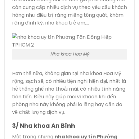
còn cung cấp nhiều dịch vụ theo yêu cầu khách
hàng như điều trị răng miệng tổng quát, khám
răng định kỳ, nha khoa trẻ em,…
Nha khoa Hoa Mỹ
Hơn thế nữa, không gian tại nha khoa Hoa Mỹ
rộng, sạch sẽ, có nhiều tiện nghi hiện đại, nhất là
hệ thống ghế nha thoải mái, có nhiều tính năng
tiên tiến. Điều này giúp mọi vị khách khi đến
phòng nha này không phải lo lắng hay đắn đo
về chất lượng dịch vụ.
3/ Nha khoa An Bình
Một trong những
nha khoa uy tín Phường