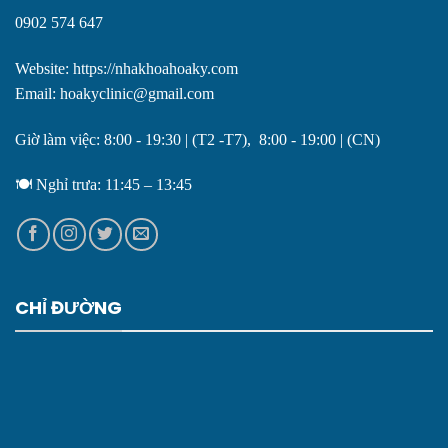
0902 574 647
Website: https://nhakhoahoaky.com
Email: hoakyclinic@gmail.com
Giờ làm việc: 8:00 - 19:30 | (T2 -T7), 8:00 - 19:00 | (CN)
🍽️ Nghỉ trưa: 11:45 – 13:45
CHỈ ĐƯỜNG