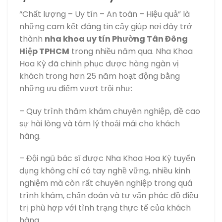
“Chất lượng – Uy tín – An toàn – Hiệu quả” là
những cam kết đáng tin cậy giúp nơi đây trở
thành
nha khoa uy tín Phường Tân Đông
Hiệp TPHCM
trong nhiều năm qua. Nha Khoa
Hoa Kỳ đã chinh phục được hàng ngàn vị
khách trong hơn 25 năm hoạt động bằng
những ưu điểm vượt trội như:
– Quy trình thăm khám chuyên nghiệp, đề cao
sự hài lòng và tâm lý thoải mái cho khách
hàng.
– Đội ngũ bác sĩ được Nha Khoa Hoa Kỳ tuyển
dụng không chỉ có tay nghề vững, nhiều kinh
nghiệm mà còn rất chuyên nghiệp trong quá
trình khám, chẩn đoán và tư vấn phác đồ điều
trị phù hợp với tình trạng thực tế của khách
hàng.