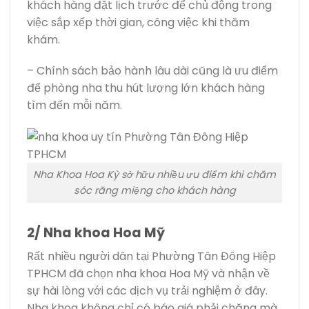
khách hàng đặt lịch trước để chủ động trong
việc sắp xếp thời gian, công việc khi thăm
khám.
– Chính sách bảo hành lâu dài cũng là ưu điểm
để phòng nha thu hút lượng lớn khách hàng
tìm đến mỗi năm.
Nha Khoa Hoa Kỳ sở hữu nhiều ưu điểm khi chăm
sóc răng miệng cho khách hàng
2/ Nha khoa Hoa Mỹ
Rất nhiều người dân tại Phường Tân Đông Hiệp
TPHCM đã chọn nha khoa Hoa Mỹ và nhận về
sự hài lòng với các dịch vụ trải nghiệm ở đây.
Nha khoa không chỉ có báo giá phải chăng mà