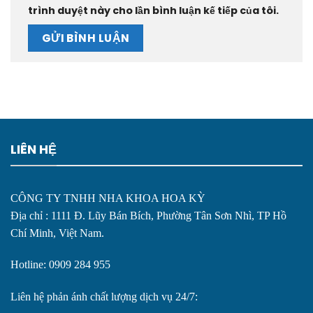
trình duyệt này cho lần bình luận kế tiếp của tôi.
LIÊN HỆ
CÔNG TY TNHH NHA KHOA HOA KỲ
Địa chỉ : 1111 Đ. Lũy Bán Bích, Phường Tân Sơn Nhì, TP Hồ
Chí Minh, Việt Nam.
Hotline: 0909 284 955
Liên hệ phản ánh chất lượng dịch vụ 24/7: