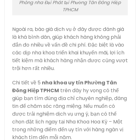
Phòng nha Đại Phát tại Phường Tân Đông Hiệp
TPHCM
Ngoài ra, báo giá dịch vụ ở đây được đánh giá
là khá bình dân, giúp khách hàng không phải
đắn đo nhiều về vấn đề chi phí. Đặc biệt là vào
các dịp nha khoa triển khai khuyến mãi, lợi ích
tiết kiệm mà khách hàng nhận được cũng vượt
trội hơn rất nhiều.
Chi tiết về 5
nha khoa uy tín Phường Tân
Đông Hiệp TPHCM
trên đây hy vọng có thể
giúp bạn tìm đúng địa chỉ chuyên nghiệp, đáng
tin để chăm sóc răng miệng. Nếu muốn có
được trải nghiệm dịch vụ ưng ý, bạn có thể
chọn đặt lịch ngay tại Nha Khoa Hoa Kỳ – Một
trong những điểm đến uy tín với hàng ngàn vị
khách tìm đến mỗi năm.