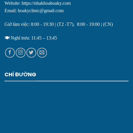
Website: https://nhakhoahoaky.com
Email: hoakyclinic@gmail.com
Giờ làm việc: 8:00 - 19:30 | (T2 -T7), 8:00 - 19:00 | (CN)
🍽️ Nghỉ trưa: 11:45 – 13:45
CHỈ ĐƯỜNG