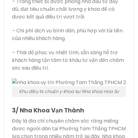
– Trang thiết bị được phòng nha đầu tư đầy
đủ, đạt tiêu chuẩn chất lượng y khoa để có
được kết quả điều trị vượt trội.
– Chi phí dịch vụ bình dân, phù hợp với túi tiền
của nhiều khách hàng.
– Thái độ phục vụ nhiệt tình, sẵn sàng hỗ trợ
khách hàng tận tâm từ khâu tư vấn đến chăm
sóc sau điều trị.
Khu điều trị chuẩn y khoa tại Nha khoa Hoa Sứ
3/ Nha Khoa Vạn Thành
Đây là địa chỉ chuyên chăm sóc răng miệng
được người dân tại Phường Tam Thắng TPHCM
lựa chọn trong nhiều năm trở lại đây. Nha khoa