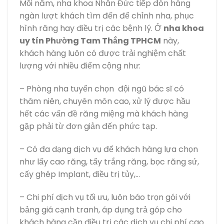
Mỗi năm, nha khoa Nhân Đức tiếp đón hàng
ngàn lượt khách tìm đến để chỉnh nha, phục
hình răng hay điều trị các bệnh lý. Ở
nha khoa
uy tín Phường Tam Thắng TPHCM
này,
khách hàng luôn có được trải nghiệm chất
lượng với nhiều điểm cộng như:
– Phòng nha tuyển chọn đội ngũ bác sĩ có
thâm niên, chuyên môn cao, xử lý được hầu
hết các vấn đề răng miệng mà khách hàng
gặp phải từ đơn giản đến phức tạp.
– Có đa dạng dịch vụ để khách hàng lựa chọn
như lấy cao răng, tẩy trắng răng, bọc răng sứ,
cấy ghép Implant, điều trị tủy,…
– Chi phí dịch vụ tối ưu, luôn báo trọn gói với
bảng giá cạnh tranh, áp dụng trả góp cho
khách hàng cần điều trị các dịch vụ chi phí cao