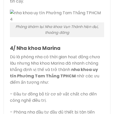
tin cậy.
Phòng khám tại Nha khoa Vạn Thành hiện đại,
thoáng đãng
4/ Nha khoa Marina
Dù là phòng nha có thời gian hoạt động chưa
lâu nhưng Nha khoa Marina đã nhanh chóng
khẳng định vị thế và trở thành
nha khoa uy
tín Phường Tam Thắng TPHCM
nhờ các ưu
điểm ấn tượng như:
– Đầu tư đồng bộ từ cơ sở vật chất cho đến
công nghệ điều trị.
– Phòng nha đầu tư đầy đủ thiết bị tân tiến