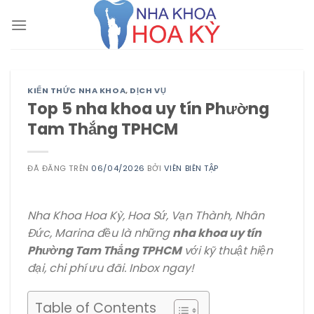
Chuyển
đến
nội
dung
KIẾN THỨC NHA KHOA
,
DỊCH VỤ
Top 5 nha khoa uy tín Phường
Tam Thắng TPHCM
ĐÃ ĐĂNG TRÊN
06/04/2026
BỞI
VIÊN BIÊN TẬP
Nha Khoa Hoa Kỳ, Hoa Sứ, Vạn Thành, Nhân
Đức, Marina đều là những
nha khoa uy tín
Phường Tam Thắng TPHCM
với kỹ thuật hiện
đại, chi phí ưu đãi. Inbox ngay!
Table of Contents