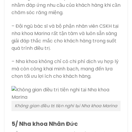
nhằm đáp ứng nhu cầu của khách hàng khi cần
chăm sóc răng miệng.
– Đội ngũ bác sĩ và bộ phận nhân viên CSKH tại
nha khoa Marina rất tận tâm và luôn sẵn sàng
giải đáp thắc mắc cho khách hàng trong suốt
quá trình điều trị.
– Nha khoa không chỉ có chi phí dịch vụ hợp lý
mà còn công khai minh bạch, mang đến lựa
chọn tối ưu lợi ích cho khách hàng.
Không gian điều trị tiện nghi tại Nha khoa Marina
5/ Nha khoa Nhân Đức