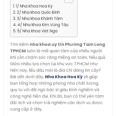
1/ Nha Khoa Hoa Kỳ
2/ Nha khoa Quốc Bình
3/ Nha khoa Khánh Tâm
4/ Nha khoa Kim Vũng Tàu
5/ Nha khoa Việt Nga
Tìm kiếm
nha khoa uy tín Phường Tam Long
TPHCM
luôn là mối quan tâm của nhiều người
khi cần chăm sóc răng miệng an toàn, hiệu quả.
Giữa nhiều lựa chọn tại khu vực TPHCM như
hiện nay, liệu đâu mới là địa chỉ đáng tin cậy?
Bài viết dưới đây,
Nha Khoa Hoa Kỳ
sẽ giúp
bạn tổng hợp những phòng nha chất lượng,
quy tụ với đội ngũ bác sĩ giàu kinh nghiệm và
công nghệ hiện đại. Khi đó, bạn có thể yên tâm
đặt lịch và chọn trải nghiệm các dịch vụ được
cung cấp ở đây.