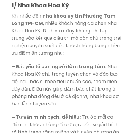
1/ Nha Khoa Hoa Kỳ
Khi nhắc đến
nha khoa uy tín Phường Tam
Long TPHCM
, nhiều khách hàng đã chọn Nha
Khoa Hoa Kỳ. Dịch vụ ở đây không chỉ tập
trung vào kết quả điều trị mà còn chú trọng trải
nghiệm xuyên suốt của khách hàng bằng nhiều
ưu điểm ẩn tượng như:
– Đặt yếu tố con người làm trung tâm:
Nha
Khoa Hoa Kỳ chú trọng tuyển chọn và đào tạo
đội ngũ bác sĩ theo tiêu chuẩn cao, thâm niên
dày dặn. Điều này giúp đảm bảo chất lượng ở
phòng nha đồng đều ở cả dịch vụ nha khoa cơ
bản lẫn chuyên sâu.
– Tư vấn minh bạch, dễ hiểu:
Trước mỗi ca
điều trị, khách hàng đều được bác sĩ giải thích
rõ tình trạng răng miệng và tư vấn phương án