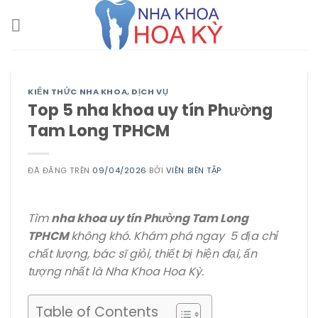
Chuyển
đến
nội
dung
KIẾN THỨC NHA KHOA
,
DỊCH VỤ
Top 5 nha khoa uy tín Phường
Tam Long TPHCM
ĐÃ ĐĂNG TRÊN
09/04/2026
BỞI
VIÊN BIÊN TẬP
Tìm
nha khoa uy tín Phường Tam Long
TPHCM
không khó. Khám phá ngay 5 địa chỉ
chất lượng, bác sĩ giỏi, thiết bị hiện đại, ấn
tượng nhất là Nha Khoa Hoa Kỳ.
Table of Contents