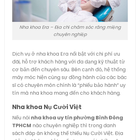
Nha khoa Era – Địa chỉ chăm sóc răng miệng
chuyên nghiệp
Dịch vụ ở nha khoa Era nổi bật với chi phí ưu
đãi, hỗ trợ khách hàng với đa dạng kỹ thuật từ
cơ bản đến chuyên sâu. Bên cạnh đó, hệ thống
máy móc hiện cùng sự đồng hành của các bác
sĩ có chuyên môn chính là “phiếu bảo hành” uy
tín mà nha khoa mang đến cho khách hàng.
Nha khoa Nụ Cười Việt
Nếu nói
nha khoa uy tín phường Bình Đông
TPHCM
nào chuyên nghiệp thì trong danh
sách đáp án không thể thiếu Nụ Cười Việt. Địa