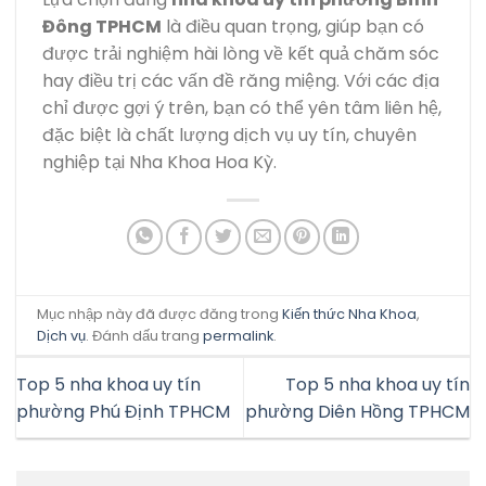
Đông TPHCM
là điều quan trọng, giúp bạn có
được trải nghiệm hài lòng về kết quả chăm sóc
hay điều trị các vấn đề răng miệng. Với các địa
chỉ được gợi ý trên, bạn có thể yên tâm liên hệ,
đặc biệt là chất lượng dịch vụ uy tín, chuyên
nghiệp tại Nha Khoa Hoa Kỳ.
Mục nhập này đã được đăng trong
Kiến thức Nha Khoa
,
Dịch vụ
. Đánh dấu trang
permalink
.
Top 5 nha khoa uy tín
Top 5 nha khoa uy tín
phường Phú Định TPHCM
phường Diên Hồng TPHCM