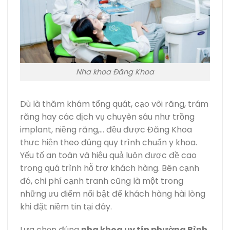
Nha khoa Đăng Khoa
Dù là thăm khám tổng quát, cạo vôi răng, trám
răng hay các dịch vụ chuyên sâu như trồng
implant, niềng răng,… đều được Đăng Khoa
thực hiện theo đúng quy trình chuẩn y khoa.
Yếu tố an toàn và hiệu quả luôn được đề cao
trong quá trình hỗ trợ khách hàng. Bên cạnh
đó, chi phí cạnh tranh cũng là một trong
những ưu điểm nổi bật để khách hàng hài lòng
khi đặt niềm tin tại đây.
Lựa chọn đúng
nha khoa uy tín phường Bình