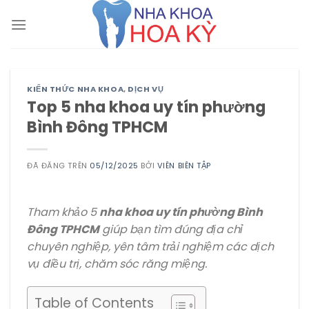
Chuyển
đến
nội
dung
KIẾN THỨC NHA KHOA
,
DỊCH VỤ
Top 5 nha khoa uy tín phường
Bình Đông TPHCM
ĐÃ ĐĂNG TRÊN
05/12/2025
BỞI
VIÊN BIÊN TẬP
Tham khảo 5
nha khoa uy tín phường Bình
Đông TPHCM
giúp bạn tìm đúng địa chỉ
chuyên nghiệp, yên tâm trải nghiệm các dịch
vụ điều trị, chăm sóc răng miệng.
Table of Contents