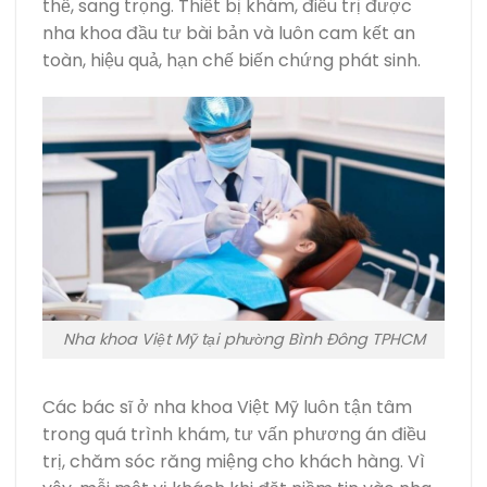
thế, sang trọng. Thiết bị khám, điều trị được
nha khoa đầu tư bài bản và luôn cam kết an
toàn, hiệu quả, hạn chế biến chứng phát sinh.
Nha khoa Việt Mỹ tại phường Bình Đông TPHCM
Các bác sĩ ở nha khoa Việt Mỹ luôn tận tâm
trong quá trình khám, tư vấn phương án điều
trị, chăm sóc răng miệng cho khách hàng. Vì