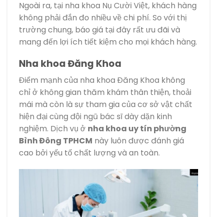
Ngoài ra, tại nha khoa Nụ Cười Việt, khách hàng
không phải đắn đo nhiều về chi phí. So với thị
trường chung, báo giá tại đây rất ưu đãi và
mang đến lợi ích tiết kiệm cho mọi khách hàng.
Nha khoa Đăng Khoa
Điểm mạnh của nha khoa Đăng Khoa không
chỉ ở không gian thăm khám thân thiện, thoải
mái mà còn là sự tham gia của cơ sở vật chất
hiện đại cùng đội ngũ bác sĩ dày dặn kinh
nghiệm. Dịch vụ ở
nha khoa uy tín phường
Bình Đông TPHCM
này luôn được đánh giá
cao bởi yếu tố chất lượng và an toàn.