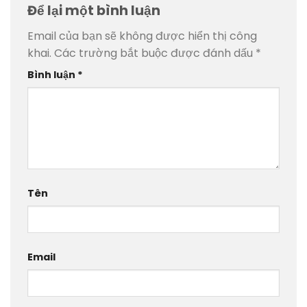
Để lại một bình luận
Email của bạn sẽ không được hiển thị công
khai.
Các trường bắt buộc được đánh dấu
*
Bình luận
*
Tên
Email