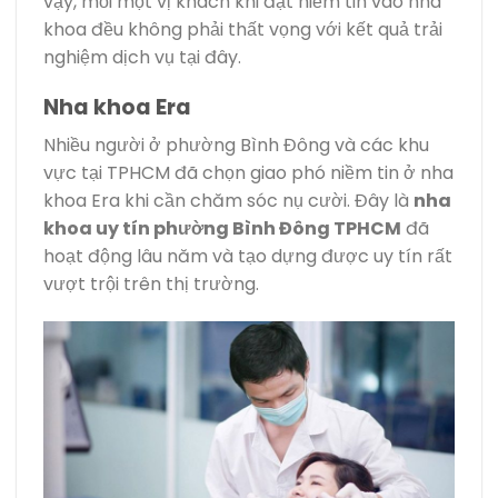
vậy, mỗi một vị khách khi đặt niềm tin vào nha
khoa đều không phải thất vọng với kết quả trải
nghiệm dịch vụ tại đây.
Nha khoa Era
Nhiều người ở phường Bình Đông và các khu
vực tại TPHCM đã chọn giao phó niềm tin ở nha
khoa Era khi cần chăm sóc nụ cười. Đây là
nha
khoa uy tín phường Bình Đông TPHCM
đã
hoạt động lâu năm và tạo dựng được uy tín rất
vượt trội trên thị trường.