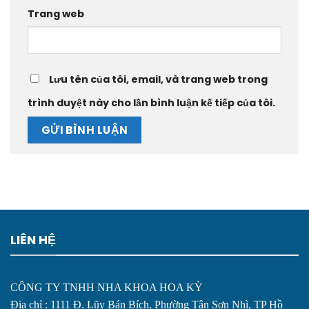
Trang web
Lưu tên của tôi, email, và trang web trong
trình duyệt này cho lần bình luận kế tiếp của tôi.
LIÊN HỆ
CÔNG TY TNHH NHA KHOA HOA KỲ
Địa chỉ : 1111 Đ. Lũy Bán Bích, Phường Tân Sơn Nhì, TP Hồ