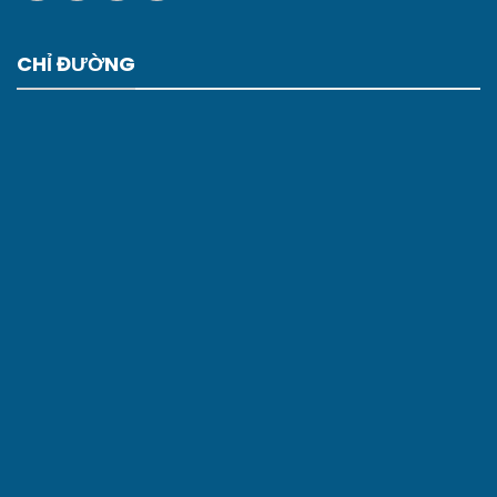
CHỈ ĐƯỜNG