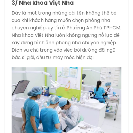
3/ Nha khoa Việt Nha
Đây là một trong những cái tên không thể bỏ
qua khi khách hàng muốn chọn phòng nha
chuyên nghiệp, uy tín ở Phường An Phú TPHCM.
Nha khoa Việt Nha luôn không ngừng nỗ lực để
xây dựng hình ảnh phòng nha chuyên nghiệp.
Dịch vụ chú trọng vào việc bồi dưỡng đội ngũ
bác sĩ giỏi, đầu tư máy móc hiện đại.