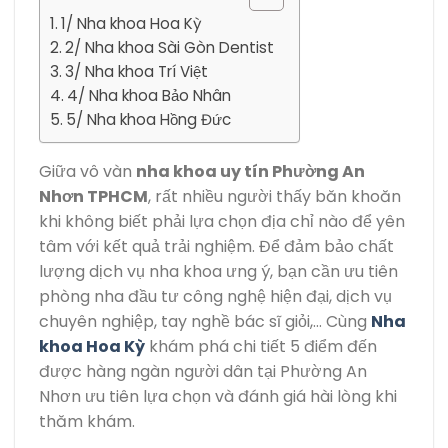
1/ Nha khoa Hoa Kỳ
2/ Nha khoa Sài Gòn Dentist
3/ Nha khoa Trí Việt
4/ Nha khoa Bảo Nhân
5/ Nha khoa Hồng Đức
Giữa vô vàn
nha khoa uy tín Phường An
Nhơn TPHCM
, rất nhiều người thấy băn khoăn
khi không biết phải lựa chọn địa chỉ nào để yên
tâm với kết quả trải nghiệm. Để đảm bảo chất
lượng dịch vụ nha khoa ưng ý, bạn cần ưu tiên
phòng nha đầu tư công nghệ hiện đại, dịch vụ
chuyên nghiệp, tay nghề bác sĩ giỏi,… Cùng
Nha
khoa Hoa Kỳ
khám phá chi tiết 5 điểm đến
được hàng ngàn người dân tại Phường An
Nhơn ưu tiên lựa chọn và đánh giá hài lòng khi
thăm khám.