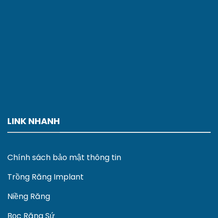
LINK NHANH
Chính sách bảo mật thông tin
Trồng Răng Implant
Niềng Răng
Bọc Răng Sứ