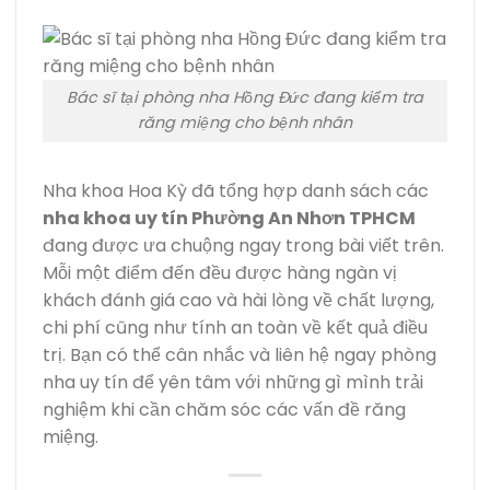
Bác sĩ tại phòng nha Hồng Đức đang kiểm tra
răng miệng cho bệnh nhân
Nha khoa Hoa Kỳ đã tổng hợp danh sách các
nha khoa uy tín Phường An Nhơn TPHCM
đang được ưa chuộng ngay trong bài viết trên.
Mỗi một điểm đến đều được hàng ngàn vị
khách đánh giá cao và hài lòng về chất lượng,
chi phí cũng như tính an toàn về kết quả điều
trị. Bạn có thể cân nhắc và liên hệ ngay phòng
nha uy tín để yên tâm với những gì mình trải
nghiệm khi cần chăm sóc các vấn đề răng
miệng.