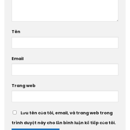
Tên
Email
Trang web
Lưu tên của tôi, email, và trang web trong
trình duyệt này cho lần bình luận kế tiếp của tôi.