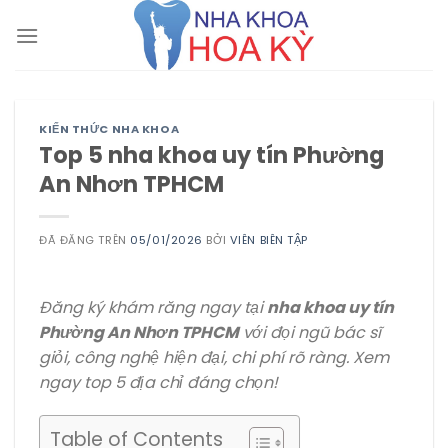
Chuyển
đến
nội
dung
KIẾN THỨC NHA KHOA
Top 5 nha khoa uy tín Phường
An Nhơn TPHCM
ĐÃ ĐĂNG TRÊN
05/01/2026
BỞI
VIÊN BIÊN TẬP
Đăng ký khám răng ngay tại
nha khoa uy tín
Phường An Nhơn TPHCM
với đọi ngũ bác sĩ
giỏi, công nghệ hiện đại, chi phí rõ ràng. Xem
ngay top 5 địa chỉ đáng chọn!
Table of Contents