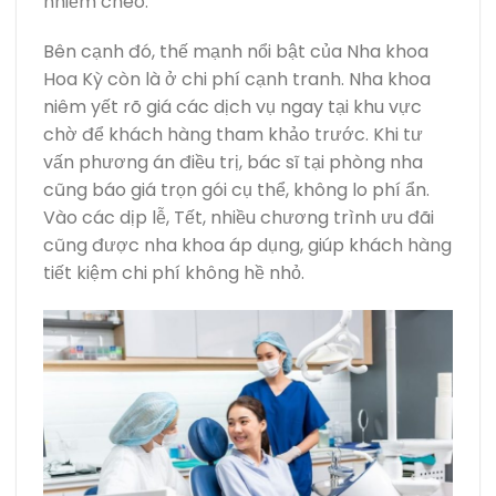
nhiễm chéo.
Bên cạnh đó, thế mạnh nổi bật của Nha khoa
Hoa Kỳ còn là ở chi phí cạnh tranh. Nha khoa
niêm yết rõ giá các dịch vụ ngay tại khu vực
chờ để khách hàng tham khảo trước. Khi tư
vấn phương án điều trị, bác sĩ tại phòng nha
cũng báo giá trọn gói cụ thể, không lo phí ẩn.
Vào các dịp lễ, Tết, nhiều chương trình ưu đãi
cũng được nha khoa áp dụng, giúp khách hàng
tiết kiệm chi phí không hề nhỏ.