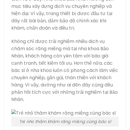
mục tiêu xây dựng dịch vụ chuyên nghiệp và
hiện đại. Vì vậy, trang thiết bị được đầu tư tại
đây rất bài bản, đảm bảo độ chính xác khi
khám, chẩn đoán và điều trị.
Không chỉ được trải nghiệm nhiều dịch vụ
chăm sóc răng miệng mà tại nha khoa Bảo
Nhân, khách hàng còn yên tâm với báo giá
cạnh tranh, tiết kiệm tối ưu. Hơn thế nữa, các
bác sĩ ở nha khoa luôn có phong cách làm việc
chuyên nghiệp, gần gũi, thân thiện với khách
hàng. Vì vậy, dường như ai đến đây cũng đều
phản hồi tích cực với những trải nghiệm tại Bảo
Nhân.
Trẻ nhỏ thăm khám răng miệng cùng bác sĩ