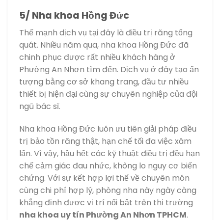
5/ Nha khoa Hồng Đức
Thế mạnh dịch vụ tại đây là điều trị răng tổng
quát. Nhiều năm qua, nha khoa Hồng Đức đã
chinh phục được rất nhiều khách hàng ở
Phường An Nhơn tìm đến. Dịch vụ ở đây tạo ấn
tượng bằng cơ sở khang trang, đầu tư nhiều
thiết bị hiện đại cùng sự chuyên nghiệp của đội
ngũ bác sĩ.
Nha khoa Hồng Đức luôn ưu tiên giải pháp điều
trị bảo tồn răng thật, hạn chế tối đa việc xâm
lấn. Vì vậy, hầu hết các kỹ thuật điều trị đều hạn
chế cảm giác đau nhức, không lo nguy cơ biến
chứng. Với sự kết hợp lợi thế về chuyên môn
cùng chi phí hợp lý, phòng nha này ngày càng
khẳng định được vị trí nổi bật trên thị trường
nha khoa uy tín Phường An Nhơn TPHCM
.