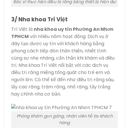
Bác sĩ thực hiện điều trị răng bằng thiết bị hiện đại
3/ Nha khoa Trí Việt
Trí Việt là
nha khoa uy tín Phường An Nhơn
TPHCM
với nhiều năm hoạt động. Dịch vụ ở
đây tạo được uy tín với khách hàng bằng
phong cách tiếp đón thân thiện, nhiệt tình
cùng sự nhẹ nhàng, cẩn thận khi khám và điều
trị. Nha khoa Trí Việt nổi bật với các dịch vụ
điều trị răng miệng tổng quát cho trẻ em và
người lớn. Có thể kể đến như điều trị răng sâu,
lấy cao răng, trám răng, nhổ răng, tẩy trắng
hay chỉnh nha cơ bản.
Phòng khám gọn gàng, nhân viên hỗ trợ khách
hàng