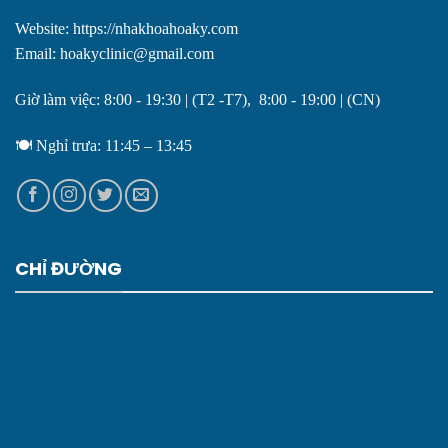
Website: https://nhakhoahoaky.com
Email: hoakyclinic@gmail.com
Giờ làm việc: 8:00 - 19:30 | (T2 -T7), 8:00 - 19:00 | (CN)
🍽️ Nghỉ trưa: 11:45 – 13:45
CHỈ ĐƯỜNG