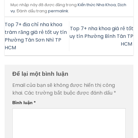
Mục nhập này đã được đăng trong
Kiến thức Nha Khoa
,
Dịch
vụ
. Đánh dấu trang
permalink
.
Top 7+ địa chỉ nha khoa
Top 7+ nha khoa giá rẻ tốt
trám răng giá rẻ tốt uy tín
uy tín Phường Bình Tân TP
Phường Tân Sơn Nhì TP
HCM
HCM
Để lại một bình luận
Email của bạn sẽ không được hiển thị công
khai.
Các trường bắt buộc được đánh dấu
*
Bình luận
*