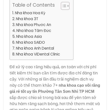
Table of Contents
Nha khoa Hoa Kỳ
Nha khoa 3T
Nha khoa Phước An
Nha khoa Tâm Đức
Nha khoa Asia
Nha khoa SAIDO
Nha khoa Anh Dental
Nha khoa ViDental Clinic
Để xử lý cao răng hiệu quả, an toàn với chi phí
tiết kiệm thì bạn cần tìm được địa chỉ đáng tin
cậy. Với những ai lần đầu trải nghiệm dịch vụ
này có thể tham khảo 7+
nha khoa cạo vôi răng
giá rẻ tốt uy tín Phường Tân Sơn Nhì TP HCM
sắp được chia sẻ trong bài sau để yên tâm sở
hữu hàm răng sạch bóng, hơi thở thơm mát và
giúp ngăn ngừa bệnh lý răng miệng hiệu quả.