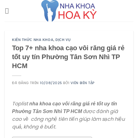
Chuyển
đến
nội
dung
KIẾN THỨC NHA KHOA
,
DỊCH VỤ
Top 7+ nha khoa cạo vôi răng giá rẻ
tốt uy tín Phường Tân Sơn Nhì TP
HCM
ĐÃ ĐĂNG TRÊN
10/08/2025
BỞI
VIÊN BIÊN TẬP
Toplist
nha khoa cạo vôi răng giá rẻ tốt uy tín
được đánh giá
Phường Tân Sơn Nhì TP HCM
cao về công nghệ tiên tiến giúp làm sạch hiệu
quả, không ê buốt.