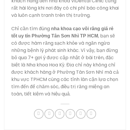
khách hàng đến nha khoa ViDental Clinic cũng
rất hài lòng khi nơi đây có chi phí báo công khai
và luôn cạnh tranh trên thị trường.
Chỉ cần tìm đúng
nha khoa cạo vôi răng giá rẻ
, bạn sẽ
tốt uy tín Phường Tân Sơn Nhì TP HCM
có được hàm răng sạch khỏe và ngăn ngừa
những bệnh lý phát sinh khác. Vì vậy, bạn đừng
bỏ qua 7+ gợi ý được cập nhật ở bài trên, đặc
biệt là Nha khoa Hoa Kỳ. Địa chỉ này không chỉ
được khách hàng ở Phường Tân Sơn Nhì mà cả
khu vực TPHCM cùng các tỉnh lân cận lựa chọn
tìm đến để chăm sóc, điều trị răng miệng an
toàn, tiết kiệm và hiệu quả.