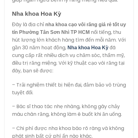
Nha khoa Hoa Kỳ
Đây là địa chỉ
nha khoa cạo vôi răng giá rẻ tốt uy
nổi tiếng, thu
tín Phường Tân Sơn Nhì TP HCM
hút lượng lớn khách hàng tìm đến mỗi năm. Với
gần 30 năm hoạt động,
đã
Nha khoa Hoa Kỳ
cung cấp rất nhiều dịch vụ chăm sóc, thẩm mỹ,
điều trị răng miệng. Với kỹ thuật cạo vôi răng tại
đây, bạn sẽ được:
– Trải nghiệm thiết bị hiện đại, đảm bảo vô trùng
tuyệt đối.
– Bác sĩ thao tác nhẹ nhàng, không gây chảy
máu chân răng, không làm ê buốt khi ăn uống.
– Chi phí được nha khoa báo rõ ràng và không
phát sinh bất cứ phí ẩn nào khác.