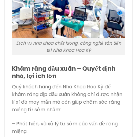
Dịch vụ nha khoa chất lượng, công nghệ tân tiến
tại Nha Khoa Hoa Kỳ
Khám răng đầu xuân – Quyết định
nhỏ, lợi ích lớn
Quý khách hàng đến Nha Khoa Hoa Kỳ để
khám răng dịp đầu xuân không chỉ được nhận
lì xì đỏ may mắn mà còn giúp chăm sóc răng
miệng từ sớm nhằm:
– Phát hiện, và xử lý từ sớm các vấn đề răng
miệng.