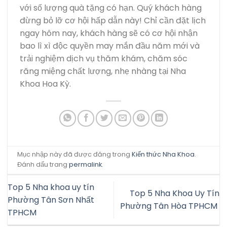
với số lượng quà tặng có hạn. Quý khách hàng
đừng bỏ lỡ cơ hội hấp dẫn này! Chỉ cần đặt lịch
ngay hôm nay, khách hàng sẽ có cơ hội nhận
bao lì xì độc quyền may mắn đầu năm mới và
trải nghiệm dịch vụ thăm khám, chăm sóc
răng miệng chất lượng, nhẹ nhàng tại Nha
Khoa Hoa Kỳ.
Mục nhập này đã được đăng trong
Kiến thức Nha Khoa
.
Đánh dấu trang
permalink
.
Top 5 Nha khoa uy tín
Top 5 Nha Khoa Uy Tín
Phường Tân Sơn Nhất
Phường Tân Hòa TPHCM
TPHCM