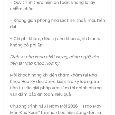
– Quy trình thực hiện an toàn, không lo lây
nhiễm chéo.
– Không gian phòng nha sạch sẽ, thoải mái, hiện
đại.
– Chi phí khám, điều trị nha khoa cạnh tranh,
không có phí ẩn.
Dịch vụ nha khoa chất lượng, công nghệ tân
tiến tại Nha Khoa Hoa Kỳ
Mỗi khách hàng khi đến thăm khám tại Nha
Khoa Hoa Kỳ đều được kiểm tra kỹ lưỡng, ưu
tiên tư vấn giải pháp vừa tầm tài chính nhưng
vẫn đảm bảo an toàn, hiệu quả.
Chương trình “
Lì Xì Năm Mới 2026 – Trao May
Mắn Đầu Xuân” tại nha khoa
hiện đang diễn ra