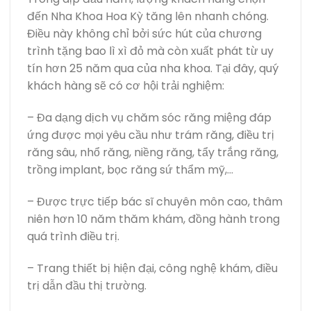
đến Nha Khoa Hoa Kỳ tăng lên nhanh chóng.
Điều này không chỉ bởi sức hút của chương
trình tặng bao lì xì đỏ mà còn xuất phát từ uy
tín hơn 25 năm qua của nha khoa. Tại đây, quý
khách hàng sẽ có cơ hội trải nghiệm:
– Đa dạng dịch vụ chăm sóc răng miệng đáp
ứng được mọi yêu cầu như trám răng, điều trị
răng sâu, nhổ răng, niềng răng, tẩy trắng răng,
trồng implant, bọc răng sứ thẩm mỹ,…
– Được trực tiếp bác sĩ chuyên môn cao, thâm
niên hơn 10 năm thăm khám, đồng hành trong
quá trình điều trị.
– Trang thiết bị hiện đại, công nghệ khám, điều
trị dẫn đầu thị trường.