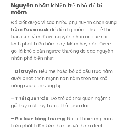
Nguyên nhân khiến trẻ nhỏ dễ bị
móm
Để biết được vì sao nhiều phụ huynh chọn dùng
hàm Facemask
để điều trị móm cho trẻ thì
bạn cần nắm được nguyên nhân của sự sai
lệch phát triển hàm này. Móm hay còn được
gọi là khớp cắn ngược thường do các nguyên
nhân phổ biến như:
–
Di truyền
: Nếu mẹ hoặc bố có cấu trúc hàm
dưới phát triển mạnh hơn hàm trên thì khả
năng cao con cũng bị.
–
Thói quen xấu
: Do trẻ có thói quen ngậm ti
giả hay mút tay trong thời gian dài.
–
Rối loạn tăng trưởng
: Đó là khi xương hàm
trên phát triển kém hơn so với hàm dưới.