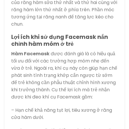
của răng hàm sữa thứ nhất và thứ hai cùng với
răng hàm lớn thứ nhất ở phía trên. Phần móc
tương ứng tại răng nanh để tăng lực kéo cho
chun.
Lợi ích khi sử dụng Facemask nắn
chỉnh hàm móm ở trẻ
Hàm Facemask
được đánh giá là có hiệu quả
tối ưu đối với các trường hợp móm nhẹ đến
vừa ở trẻ. Ngoài ra, khí cụ này còn giúp hạn chế
phát sinh tình trạng khớp cắn ngược từ sớm
để trẻ không cần phẫu thuật chỉnh hình xương
khi trưởng thành. Cụ thể lợi ích mà trẻ nhận
được khi đeo khí cụ Facemask gồm:
– Hạn chế khả năng tụt lợi, tiêu xương ở răng
cửa hàm dưới.