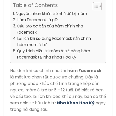
Table of Contents
Nguyên nhân khiến trẻ nhỏ dễ bị móm
Hàm Facemask là gì?
Cấu tạo cơ bản của hàm chỉnh nha
Facemask
Lợi ích khi sử dụng Facemask nắn chỉnh
hàm móm ở trẻ
Quy trình điều trị móm ở trẻ bằng hàm
Facemask tại Nha Khoa Hoa Kỳ
Nói đến khí cụ chỉnh nha thì
hàm Facemask
là một lựa chọn rất được ưa chuộng. Đây là
phương pháp khắc chế tình trạng khớp cắn
ngược, móm ở trẻ từ 6 – 12 tuổi. Để biết rõ hơn
về cấu tạo, lợi ích khi đeo khí cụ này, bạn có thể
xem chia sẻ hữu ích từ
Nha Khoa Hoa Kỳ
ngay
trong nội dung sau.