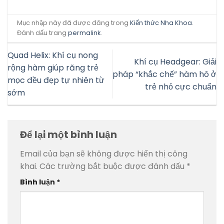
Mục nhập này đã được đăng trong
Kiến thức Nha Khoa
.
Đánh dấu trang
permalink
.
Quad Helix: Khí cụ nong
Khí cụ Headgear: Giải
rộng hàm giúp răng trẻ
pháp “khắc chế” hàm hô ở
mọc đều đẹp tự nhiên từ
trẻ nhỏ cực chuẩn
sớm
Để lại một bình luận
Email của bạn sẽ không được hiển thị công
khai.
Các trường bắt buộc được đánh dấu
*
Bình luận
*