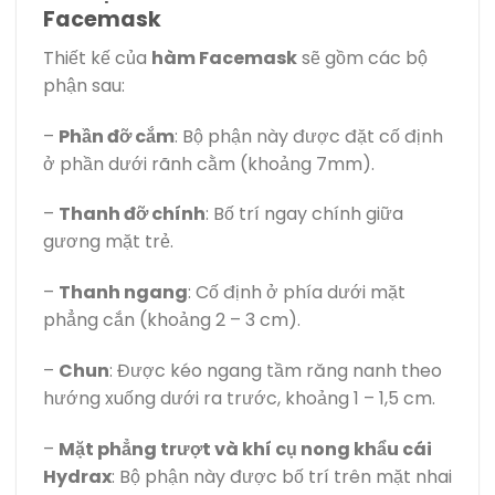
Facemask
Thiết kế của
hàm Facemask
sẽ gồm các bộ
phận sau:
–
Phần đỡ cắm
: Bộ phận này được đặt cố định
ở phần dưới rãnh cằm (khoảng 7mm).
–
Thanh đỡ chính
: Bố trí ngay chính giữa
gương mặt trẻ.
–
Thanh ngang
: Cố định ở phía dưới mặt
phẳng cắn (khoảng 2 – 3 cm).
–
Chun
: Được kéo ngang tầm răng nanh theo
hướng xuống dưới ra trước, khoảng 1 – 1,5 cm.
–
Mặt phẳng trượt và khí cụ nong khẩu cái
Hydrax
: Bộ phận này được bố trí trên mặt nhai