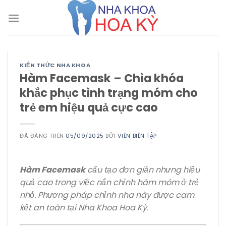
Chuyển
đến
nội
dung
KIẾN THỨC NHA KHOA
Hàm Facemask – Chìa khóa
khắc phục tình trạng móm cho
trẻ em hiệu quả cực cao
ĐÃ ĐĂNG TRÊN
05/09/2025
BỞI
VIÊN BIÊN TẬP
Hàm Facemask
cấu tạo đơn giản nhưng hiệu
quả cao trong việc nắn chỉnh hàm móm ở trẻ
nhỏ. Phương pháp chỉnh nha này được cam
kết an toàn tại Nha Khoa Hoa Kỳ.