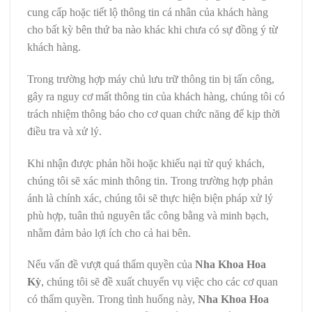
cung cấp hoặc tiết lộ thông tin cá nhân của khách hàng
cho bất kỳ bên thứ ba nào khác khi chưa có sự đồng ý từ
khách hàng.
Trong trường hợp máy chủ lưu trữ thông tin bị tấn công,
gây ra nguy cơ mất thông tin của khách hàng, chúng tôi có
trách nhiệm thông báo cho cơ quan chức năng để kịp thời
điều tra và xử lý.
Khi nhận được phản hồi hoặc khiếu nại từ quý khách,
chúng tôi sẽ xác minh thông tin. Trong trường hợp phản
ánh là chính xác, chúng tôi sẽ thực hiện biện pháp xử lý
phù hợp, tuân thủ nguyên tắc công bằng và minh bạch,
nhằm đảm bảo lợi ích cho cả hai bên.
Nếu vấn đề vượt quá thẩm quyền của
Nha Khoa Hoa
Kỳ
, chúng tôi sẽ đề xuất chuyển vụ việc cho các cơ quan
có thẩm quyền. Trong tình huống này,
Nha Khoa Hoa