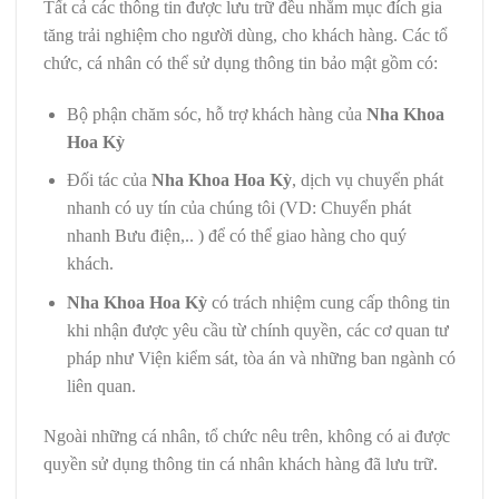
Tất cả các thông tin được lưu trữ đều nhằm mục đích gia
tăng trải nghiệm cho người dùng, cho khách hàng. Các tổ
chức, cá nhân có thể sử dụng thông tin bảo mật gồm có:
Bộ phận chăm sóc, hỗ trợ khách hàng của
Nha Khoa
Hoa Kỳ
Đối tác của
Nha Khoa Hoa Kỳ
, dịch vụ chuyển phát
nhanh có uy tín của chúng tôi (VD: Chuyển phát
nhanh Bưu điện,.. ) để có thể giao hàng cho quý
khách.
Nha Khoa Hoa Kỳ
có trách nhiệm cung cấp thông tin
khi nhận được yêu cầu từ chính quyền, các cơ quan tư
pháp như Viện kiểm sát, tòa án và những ban ngành có
liên quan.
Ngoài những cá nhân, tổ chức nêu trên, không có ai được
quyền sử dụng thông tin cá nhân khách hàng đã lưu trữ.