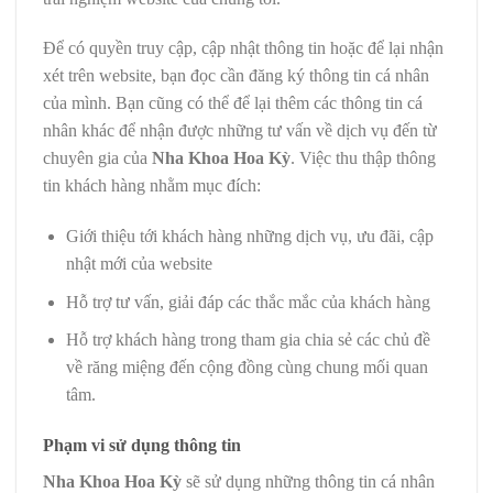
Để có quyền truy cập, cập nhật thông tin hoặc để lại nhận
xét trên website, bạn đọc cần đăng ký thông tin cá nhân
của mình. Bạn cũng có thể để lại thêm các thông tin cá
nhân khác để nhận được những tư vấn về dịch vụ đến từ
chuyên gia của
Nha Khoa Hoa Kỳ
. Việc thu thập thông
tin khách hàng nhằm mục đích:
Giới thiệu tới khách hàng những dịch vụ, ưu đãi, cập
nhật mới của website
Hỗ trợ tư vấn, giải đáp các thắc mắc của khách hàng
Hỗ trợ khách hàng trong tham gia chia sẻ các chủ đề
về răng miệng đến cộng đồng cùng chung mối quan
tâm.
Phạm vi sử dụng thông tin
Nha Khoa Hoa Kỳ
sẽ sử dụng những thông tin cá nhân