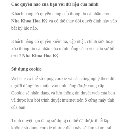
Các quyền nào của bạn với dữ liệu của mình
Khách hàng có quyền cung cấp thông tin cá nhân cho
Nha Khoa Hoa Kỳ
và có thể thay đổi quyết định này vào
bất kỳ lúc nào.
Khách hàng có quyền kiểm tra, cập nhật, chỉnh sửa hoặc
xóa thông tin cá nhân của mình bằng cách yêu cầu sự hỗ
trợ từ
Nha Khoa Hoa Kỳ
.
Sử dụng cookie
Website có thể sử dụng cookie và các công nghệ theo dõi
người dùng tùy thuộc vào tính năng được cung cấp.
Cookie sẽ nhận dạng và lưu thông tin duyệt web của bạn
và được lưu bởi trình duyệt internet trên ổ cứng máy tính
của bạn.
Trình duyệt bạn đang sử dụng có thể đã được thiết lập
không sử dụng cookie nhưng điều này sẽ làm giảm trải