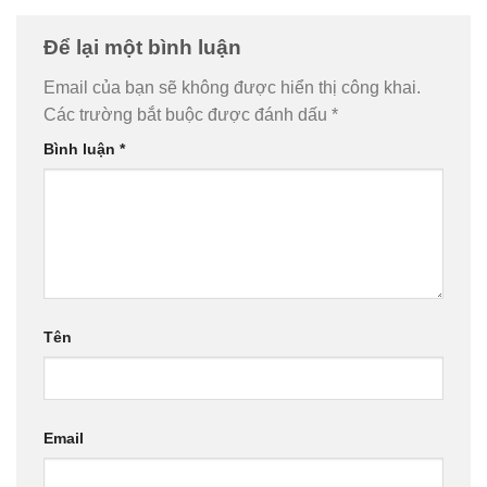
Để lại một bình luận
Email của bạn sẽ không được hiển thị công khai.
Các trường bắt buộc được đánh dấu
*
Bình luận
*
Tên
Email