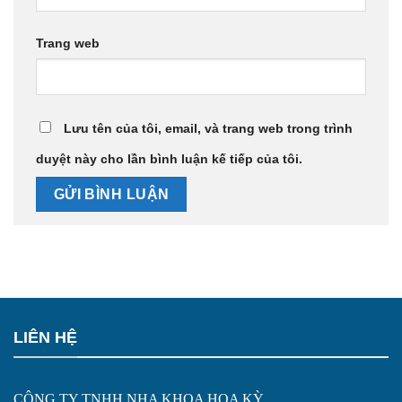
Trang web
Lưu tên của tôi, email, và trang web trong trình
duyệt này cho lần bình luận kế tiếp của tôi.
LIÊN HỆ
CÔNG TY TNHH NHA KHOA HOA KỲ